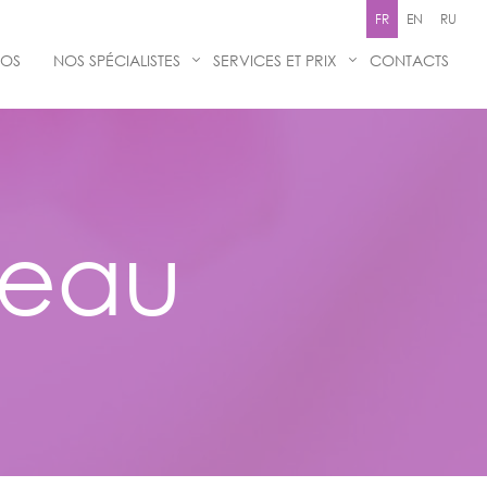
FR
EN
RU
POS
NOS SPÉCIALISTES
SERVICES ET PRIX
СONTACTS
deau