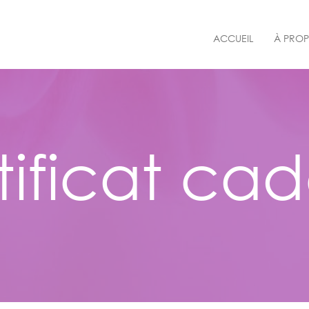
ACCUEIL
À PRO
tificat ca