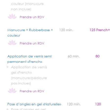
couleur (manucure
non incluse)
Prendre un RDV
Manucure + Rubberbase +
120 min.
125 French+
couleur
Prendre un RDV
Application de vernis semi
60 min.
80
permanent «French»
Application de vernis
gel «French»
(manucure/pédicure
pas inclues)
Prendre un RDV
Pose d’ongles en gel «Naturelle»
120 min.
120
Pose d’ongles en gel