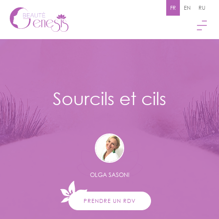
FR
EN
RU
Sourcils et cils
OLGA SASONI
PRENDRE UN RDV