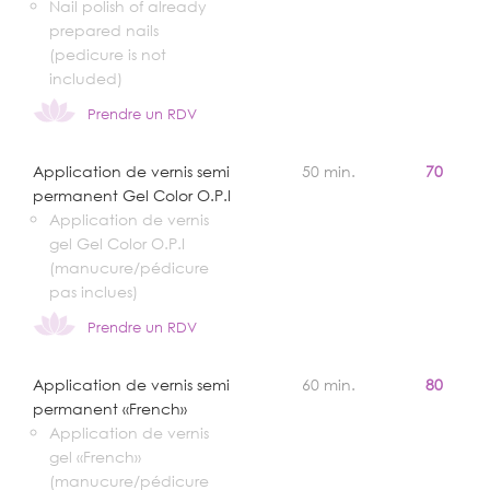
Nail polish of already
prepared nails
(pedicure is not
included)
Prendre un RDV
Application de vernis semi
50 min.
70
permanent Gel Color O.P.I
Application de vernis
gel Gel Color O.P.I
(manucure/pédicure
pas inclues)
Prendre un RDV
Application de vernis semi
60 min.
80
permanent «French»
Application de vernis
gel «French»
(manucure/pédicure