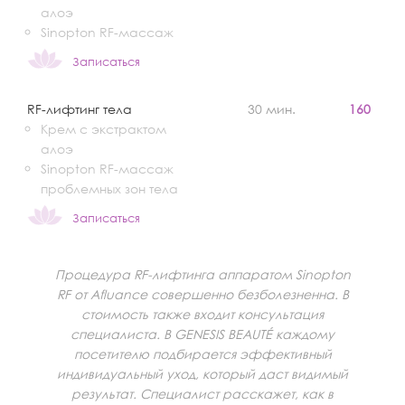
алоэ
Sinopton RF-массаж
Записаться
RF-лифтинг тела
30 мин.
160
Крем с экстрактом
алоэ
Sinopton RF-массаж
проблемных зон тела
Записаться
Процедура RF-лифтинга аппаратом Sinopton
RF от Afluance совершенно безболезненна. В
стоимость также входит консультация
специалиста. В GENESIS BEAUTÉ каждому
посетителю подбирается эффективный
индивидуальный уход, который даст видимый
результат. Специалист расскажет, как в