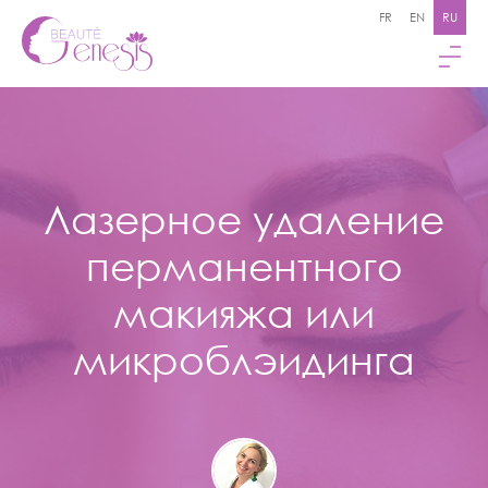
FR
EN
RU
Лазерное удаление
перманентного
макияжа или
микроблэидинга