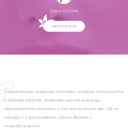
ОЛЬГА САСОНИ
ЗАПИСАТЬСЯ
С
Современные лазерные установки, которые используются
в «Genesis beaute», позволяют удалить все виды
перманентного макияжа, в том числе татуаж век, губ по
контуру и с растушевкой, татуаж бровей и
микроблэидинга.